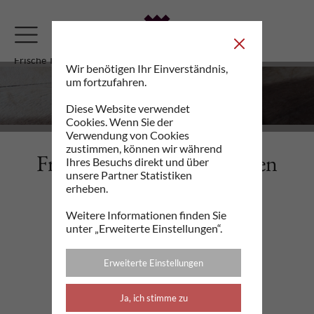
Frische Trüffel
Wir benötigen Ihr Einverständnis,
um fortzufahren.
Frische Trüffel
Diese Website verwendet
Cookies. Wenn Sie der
Verwendung von Cookies
zustimmen, können wir während
Frische Trüffel vom Feinsten
Ihres Besuchs direkt und über
unsere Partner Statistiken
Entdecken Sie die Köstlichkeiten von
erheben.
tartufodelre.com
Weitere Informationen finden Sie
unter „Erweiterte Einstellungen“.
Erweiterte Einstellungen
Ja, ich stimme zu