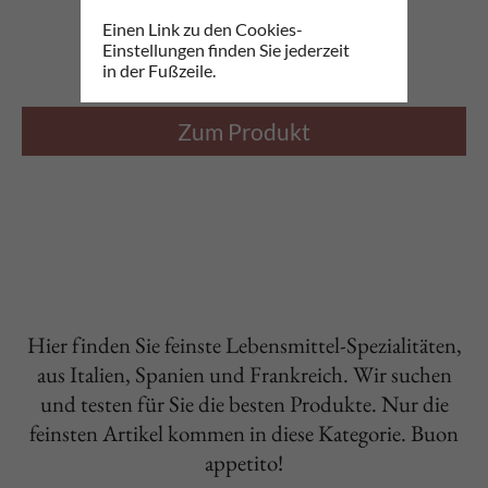
Trüffelsalz
Einen Link zu den Cookies-
100g
Einstellungen finden Sie jederzeit
10,00€
*
in der Fußzeile.
Zum Produkt
Hier finden Sie feinste Lebensmittel-Spezialitäten,
aus Italien, Spanien und Frankreich. Wir suchen
und testen für Sie die besten Produkte. Nur die
feinsten Artikel kommen in diese Kategorie. Buon
appetito!