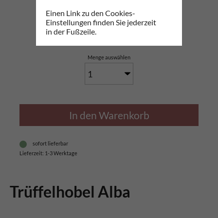
Trüffelhobel Alba
Einen Link zu den Cookies-
Einstellungen finden Sie jederzeit
21,00
€
*
in der Fußzeile.
21,00 € / Stk.
Menge auswählen
In den Warenkorb
sofort lieferbar
Lieferzeit: 1-3 Werktage
Trüffelhobel Alba