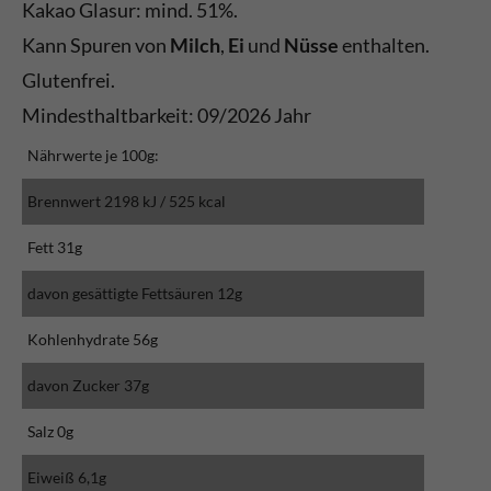
Kakao Glasur: mind. 51%.
Kann Spuren von
Milch
,
Ei
und
Nüsse
enthalten.
Glutenfrei.
Mindesthaltbarkeit: 09/2026 Jahr
Nährwerte je 100g:
Brennwert 2198 kJ / 525 kcal
Fett 31g
davon gesättigte Fettsäuren 12g
Kohlenhydrate 56g
davon Zucker 37g
Salz 0g
Eiweiß 6,1g